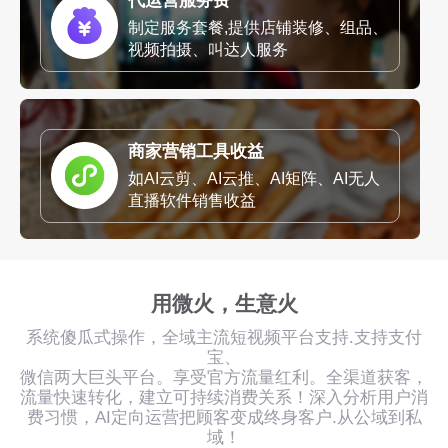
代运营服务费
制定服务套餐,提供店铺装修、组品、
视频拍摄、叫达人服务
商家营销工具收益
如AI云剪、AI云推、AI矩阵、AI无人
直播软件销售收益
用微火，生意火
系统傻瓜式操作，全域主流短视频平台支持.支持支付
宝、
微信两大巨头平台。享受官方流量红利。全渠道获客，
流量快速转化，建立可持续消费关系！深入分析用户消
费习惯，AI定向运营把顾客变成终身客户.从公域到私
域！