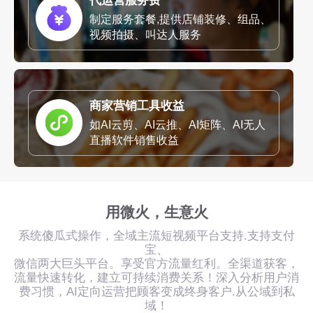
代运营服务费
制定服务套餐,提供店铺装修、组品、
视频拍摄、叫达人服务
商家营销工具收益
如AI云剪、AI云推、AI矩阵、AI无人
直播软件销售收益
用微火，生意火
系统傻瓜式操作，全域主流短视频平台支持.支持支付
宝、
微信两大巨头平台。享受官方流量红利。全渠道获客，
流量快速转化，建立可持续消费关系！深入分析用户消
费习惯，AI定向运营把顾客变成终身客户.从公域到私
域！