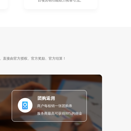
百项营销功能助力拓客引流。
。直接由官方授权、官方奖励、官方结算！
团购返佣
商户每核销一张团购券
服务商最高可获得80%的佣金