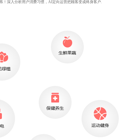
！深入分析用户消费习惯，AI定向运营把顾客变成终身客户.